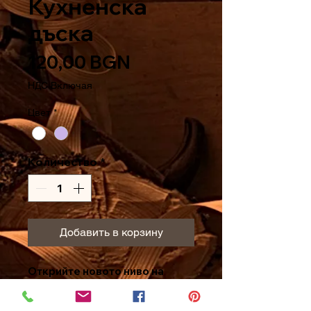
Кухненска
дъска
Цена
120,00 BGN
НДС Включая
Цвет
*
Количество
*
Добавить в корзину
Открийте новото ниво на
удобство с нашата
кухненска
дъска
, съчетание от