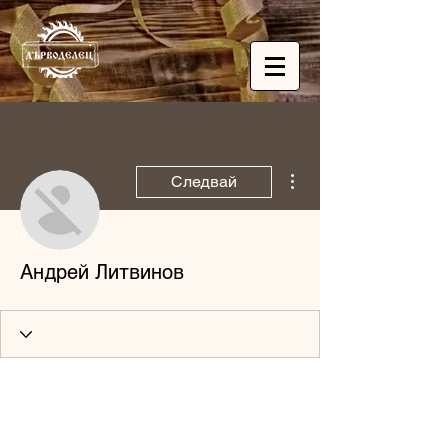
Още действия
Следвай
Андрей Литвинов