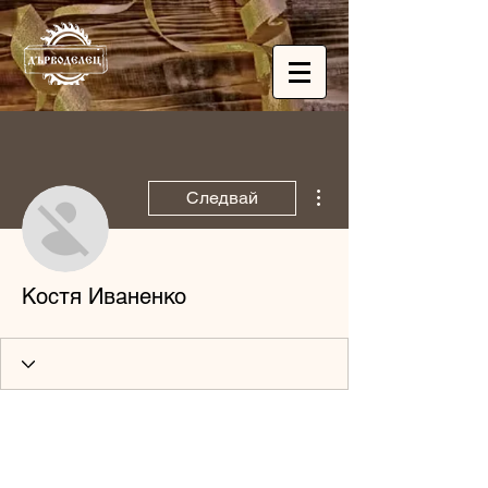
Още действия
Следвай
Костя Иваненко