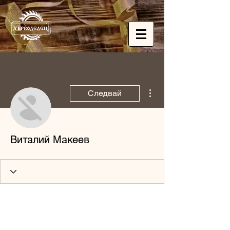
Още действия
Следвай
Виталий Макеев