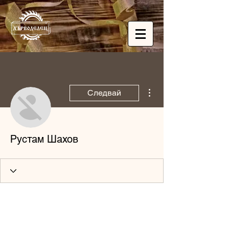
Още действия
Следвай
Рустам Шахов