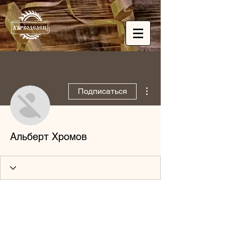
Другие действия
Подписаться
Альберт Хромов