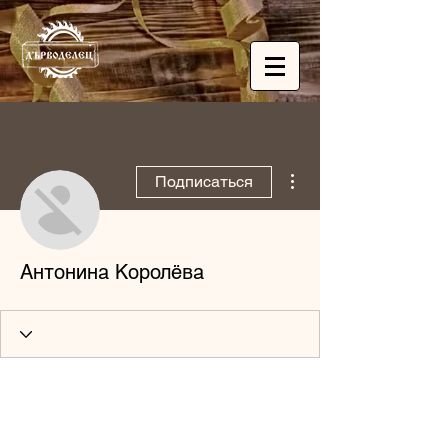
Другие действия
Подписаться
Антонина Королёва